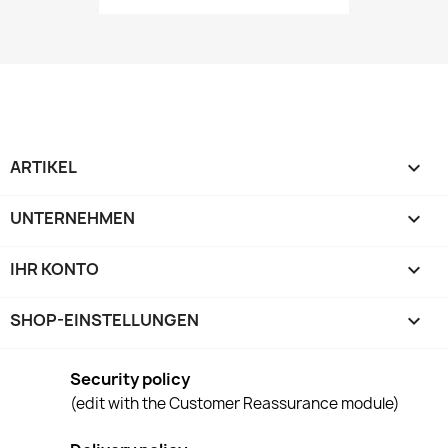
ARTIKEL

UNTERNEHMEN

IHR KONTO

SHOP-EINSTELLUNGEN
keyboard_arrow_down
Security policy
(edit with the Customer Reassurance module)