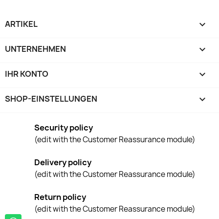
ARTIKEL

UNTERNEHMEN

IHR KONTO

SHOP-EINSTELLUNGEN
keyboard_arrow_down
Security policy
(edit with the Customer Reassurance module)
Delivery policy
(edit with the Customer Reassurance module)
Return policy
(edit with the Customer Reassurance module)