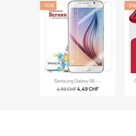
-10%
-5
Aperçu rapide

Samsung Galaxy S6 -...
4,49 CHF
4,99 CHF