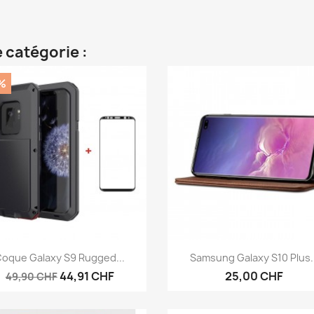
 catégorie :
%
Aperçu rapide
Aperçu rapide


oque Galaxy S9 Rugged...
Samsung Galaxy S10 Plus..
44,91 CHF
25,00 CHF
49,90 CHF