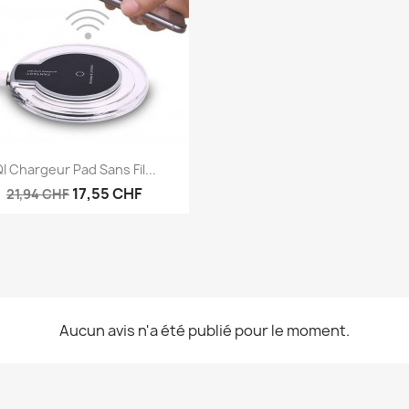
Aperçu rapide

I Chargeur Pad Sans Fil...
17,55 CHF
21,94 CHF
Aucun avis n'a été publié pour le moment.