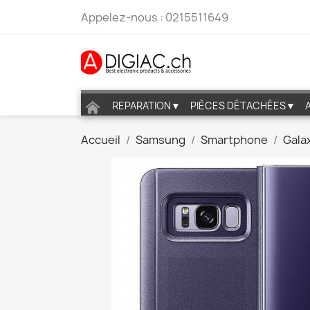
Appelez-nous :
0215511649
REPARATION▼
PIÈCES DÉTACHÉES▼
Accueil
Samsung
Smartphone
Galax