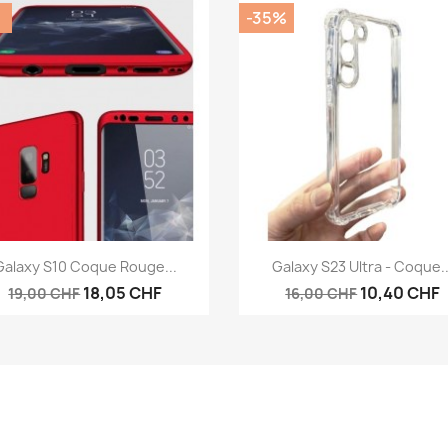
%
-35%
Aperçu rapide
Aperçu rapide


Galaxy S10 Coque Rouge...
Galaxy S23 Ultra - Coque..
18,05 CHF
10,40 CHF
19,00 CHF
16,00 CHF