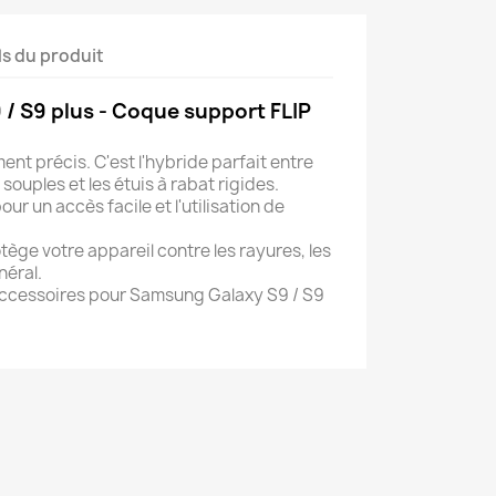
ls du produit
/ S9 plus - Coque support FLIP
r
nt précis. C'est l'hybride parfait entre
souples et les étuis à rabat rigides.
r un accès facile et l'utilisation de
ège votre appareil contre les rayures, les
néral.
'accessoires pour Samsung Galaxy S9 / S9