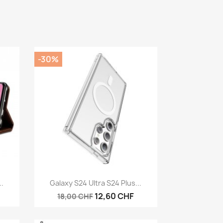
-30%
Aperçu rapide

.
Galaxy S24 Ultra S24 Plus...
12,60 CHF
18,00 CHF