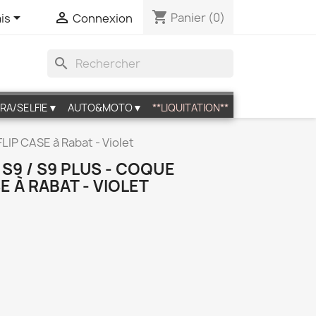
shopping_cart


Panier
(0)
is
Connexion
search
RA/SELFIE▼
AUTO&MOTO▼
**LIQUITATION**
LIP CASE à Rabat - Violet
9 / S9 PLUS - COQUE
E À RABAT - VIOLET