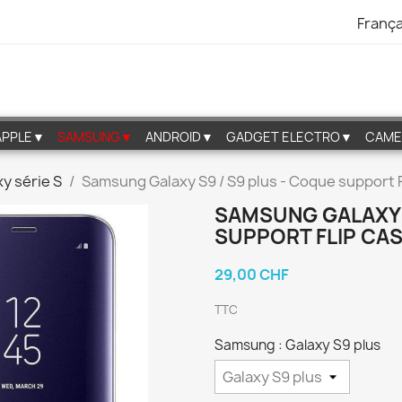
França
APPLE▼
SAMSUNG▼
ANDROID▼
GADGET ELECTRO▼
CAME
y série S
Samsung Galaxy S9 / S9 plus - Coque support F
SAMSUNG GALAXY S
SUPPORT FLIP CAS
29,00 CHF
TTC
Samsung : Galaxy S9 plus