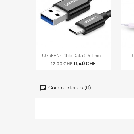
Aperçu rapide

UGREEN Câble Data 0.5-1.5m...
Q
11,40 CHF
12,00 CHF
Commentaires (0)