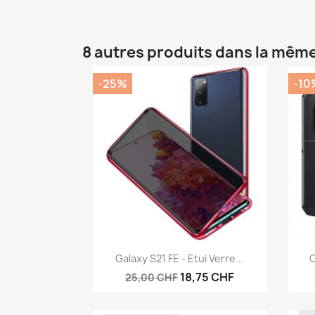
8 autres produits dans la même
-25%
-10
Aperçu rapide

Galaxy S21 FE - Etui Verre...
C
18,75 CHF
25,00 CHF