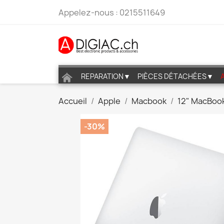
Appelez-nous :
0215511649
REPARATION▼
PIÈCES DÉTACHÉES▼
Accueil
Apple
Macbook
12" MacBoo
-30%