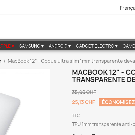
França
APPLE▼
SAMSUNG▼
ANDROID▼
GADGET ELECTRO▼
CAME
k
MacBook 12" - Coque ultra slim 1mm transparente deva
MACBOOK 12" - C
TRANSPARENTE DE
35,90 CHF
25,13 CHF
ÉCONOMISEZ
TTC
TPU 1mm transparente anti-