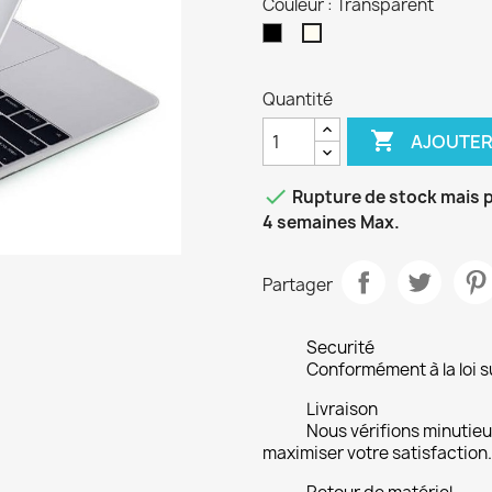
Couleur : Transparent
Noir
Transparent
Quantité

AJOUTER

Rupture de stock mais p
4 semaines Max.
Partager
Securité
Conformément à la loi su
Livraison
Nous vérifions minuti
maximiser votre satisfaction.