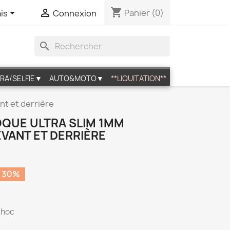
shopping_cart


Panier
(0)
is
Connexion
search
RA/SELFIE▼
AUTO&MOTO▼
**LIQUITATION**
nt et derrière
OQUE ULTRA SLIM 1MM
VANT ET DERRIÈRE
 30%
choc