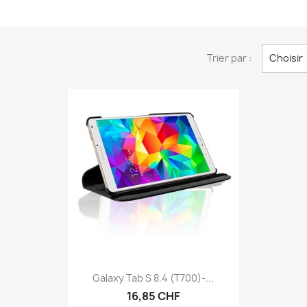
Trier par :
Choisir
Aperçu rapide

Galaxy Tab S 8.4 (T700)-...
+6
16,85 CHF