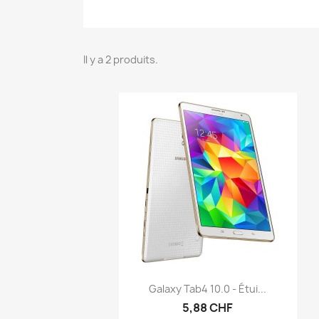
Il y a 2 produits.
Aperçu rapide

Galaxy Tab4 10.0 - Étui...
5,88 CHF