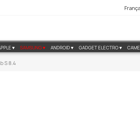
França
APPLE▼
SAMSUNG▼
ANDROID▼
GADGET ELECTRO▼
CAME
b S 8.4