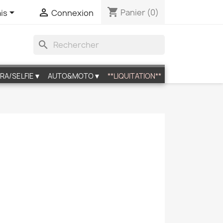
shopping_cart


Panier
(0)
is
Connexion
search
RA/SELFIE▼
AUTO&MOTO▼
**LIQUITATION**