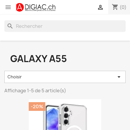
shopping_cart


(0)
search
GALAXY A55

Choisir
Affichage 1-5 de 5 article(s)
-20%