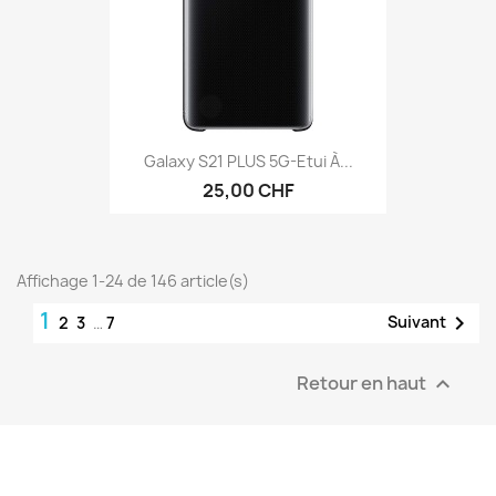
Galaxy S21 PLUS 5G-Etui À...
25,00 CHF
Affichage 1-24 de 146 article(s)
1

Suivant
2
3
…
7
Retour en haut
