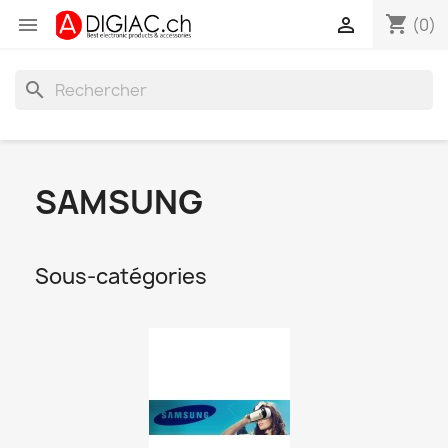
shopping_cart


(0)
search
SAMSUNG
Sous-catégories