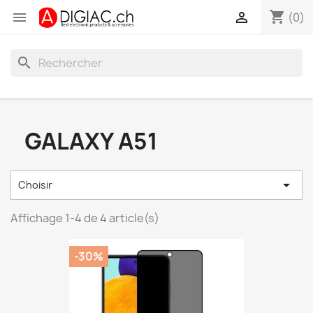
shopping_cart


(0)
search
GALAXY A51

Choisir
Affichage 1-4 de 4 article(s)
-30%