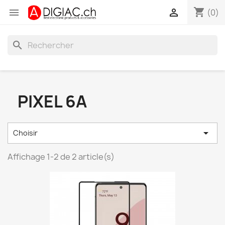
shopping_cart


(0)
search
PIXEL 6A

Choisir
Affichage 1-2 de 2 article(s)