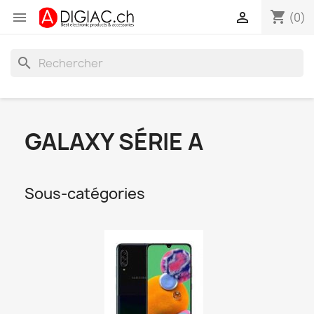
shopping_cart


(0)
search
GALAXY SÉRIE A
Sous-catégories