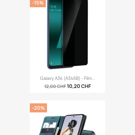
-15%
Galaxy A34 (A346B) - Film...
10,20 CHF
12,00 CHF
-20%