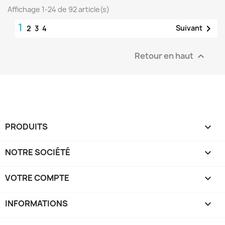
Affichage 1-24 de 92 article(s)
1

Suivant
2
3
4
Retour en haut

PRODUITS

NOTRE SOCIÉTÉ

VOTRE COMPTE

INFORMATIONS
keyboard_arrow_down