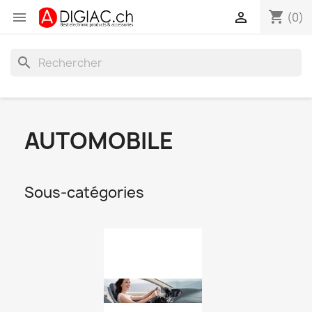
shopping_cart


(0)
search
AUTOMOBILE
Sous-catégories