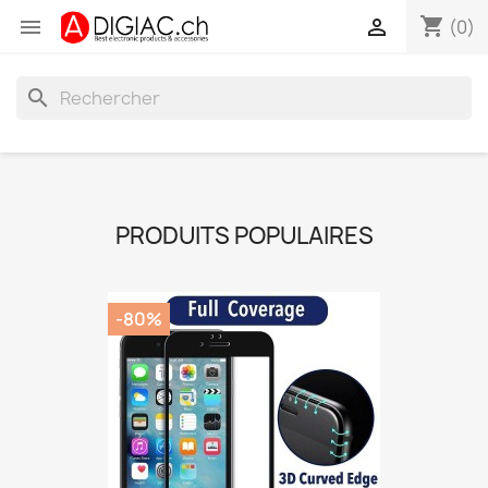
shopping_cart


(0)
search
PRODUITS POPULAIRES
-80%