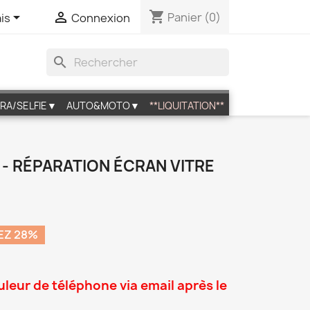
shopping_cart


Panier
(0)
is
Connexion
search
RA/SELFIE▼
AUTO&MOTO▼
**LIQUITATION**
 - RÉPARATION ÉCRAN VITRE
EZ 28%
uleur de téléphone via email après le