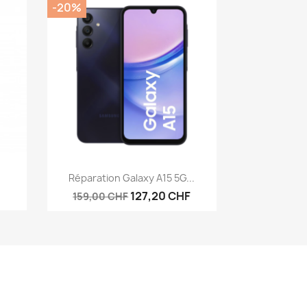
-20%
Aperçu rapide

Réparation Galaxy A15 5G...
127,20 CHF
159,00 CHF