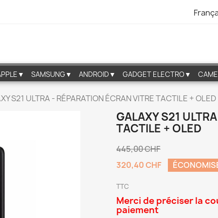
França
APPLE▼
SAMSUNG▼
ANDROID▼
GADGET ELECTRO▼
CAME
XY S21 ULTRA - RÉPARATION ÉCRAN VITRE TACTILE + OLED
GALAXY S21 ULTRA
TACTILE + OLED
445,00 CHF
320,40 CHF
ÉCONOMIS
TTC
Merci de préciser la co
paiement