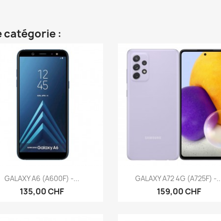
 catégorie :
Aperçu rapide
Aperçu rapide


GALAXY A6 (A600F) -...
GALAXY A72 4G (A725F) -..
135,00 CHF
159,00 CHF