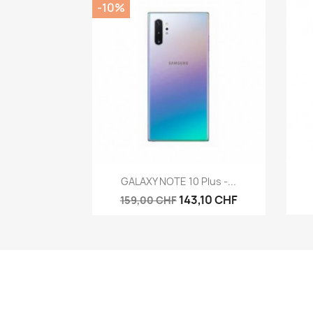
-10%
Aperçu rapide

GALAXY NOTE 10 Plus -...
143,10 CHF
159,00 CHF