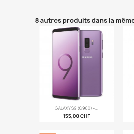
8 autres produits dans la même
Aperçu rapide

GALAXY S9 (G960) -...
155,00 CHF