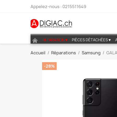
Appelez-nous :
0215511649
REPARATION▼
PIÈCES DÉTACHÉES▼
Accueil
Réparations
Samsung
GALA
-28%