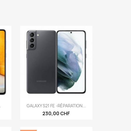
Aperçu rapide

.
GALAXY S21 FE -RÉPARATION...
230,00 CHF