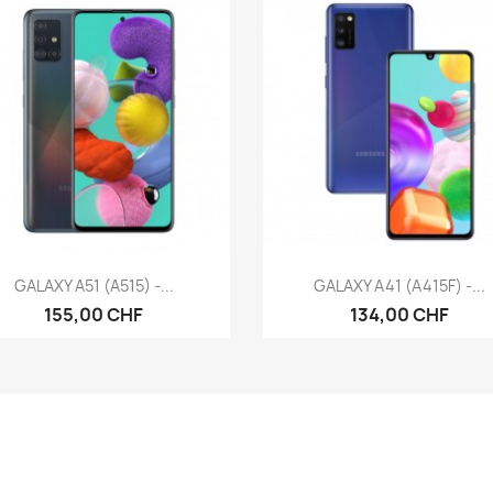
Aperçu rapide
Aperçu rapide


GALAXY A51 (A515) -...
GALAXY A41 (A415F) -...
155,00 CHF
134,00 CHF