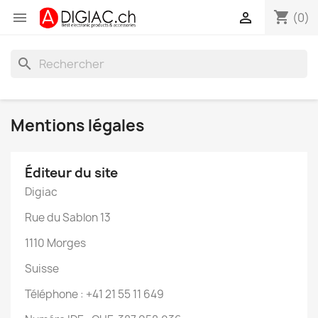
shopping_cart


(0)
search
Mentions légales
Éditeur du site
Digiac
Rue du Sablon 13
1110 Morges
Suisse
Téléphone : +41 21 55 11 649