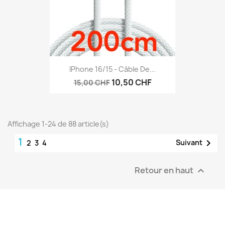
IPhone 16/15 - Câble De...
10,50 CHF
15,00 CHF
Affichage 1-24 de 88 article(s)
1

Suivant
2
3
4
Retour en haut
