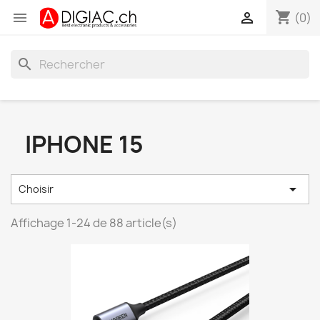
shopping_cart


(0)
search
IPHONE 15

Choisir
Affichage 1-24 de 88 article(s)