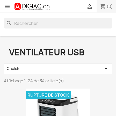
shopping_cart


(0)
search
VENTILATEUR USB

Choisir
Affichage 1-24 de 34 article(s)
RUPTURE DE STOCK