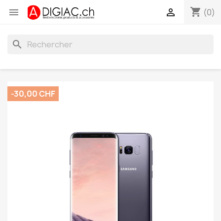
shopping_cart


(0)
search
-30,00 CHF