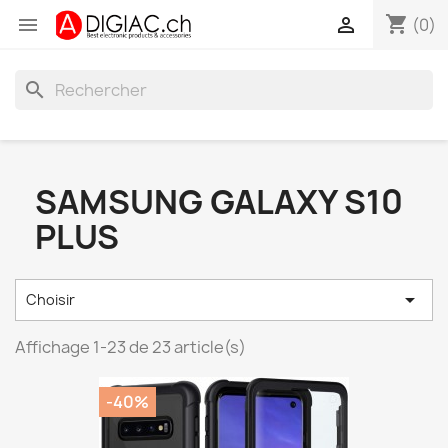
shopping_cart


(0)
search
SAMSUNG GALAXY S10
PLUS

Choisir
Affichage 1-23 de 23 article(s)
-40%