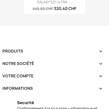
GALAXY S21 ULTRA -...
320,40 CHF
445,00 CHF
PRODUITS

NOTRE SOCIÉTÉ

VOTRE COMPTE

INFORMATIONS
keyboard_arrow_down
Securité
Conformément à la loi suisse « informatique et