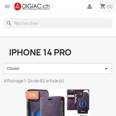
shopping_cart


(0)
search
IPHONE 14 PRO

Choisir
Affichage 1-24 de 82 article(s)
-5%