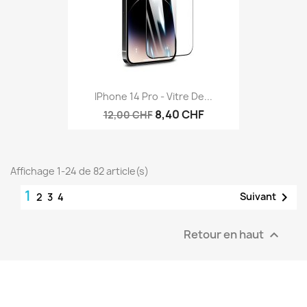
IPhone 14 Pro - Vitre De...
8,40 CHF
12,00 CHF
Affichage 1-24 de 82 article(s)
1

Suivant
2
3
4
Retour en haut
