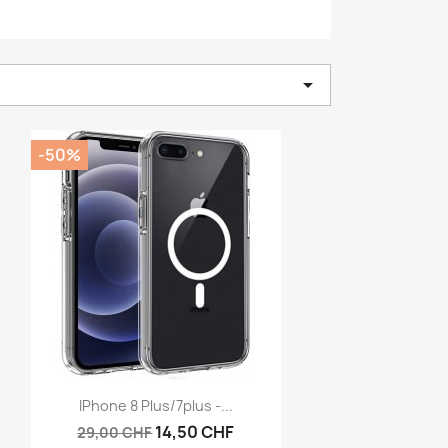

-50%
Aperçu rapide

IPhone 8 Plus/7plus -...
14,50 CHF
29,00 CHF