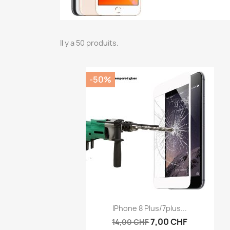
Il y a 50 produits.
-50%
Aperçu rapide

IPhone 8 Plus/7plus...
7,00 CHF
14,00 CHF