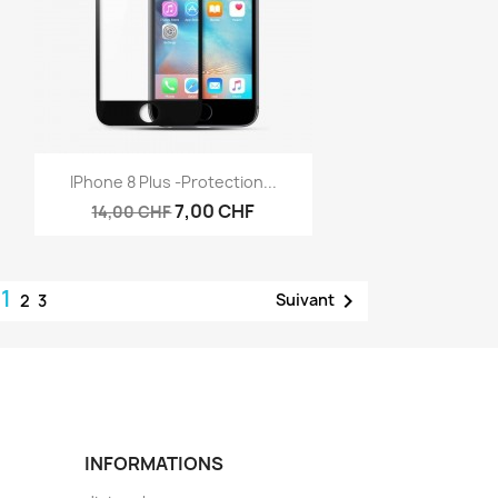
Aperçu rapide

IPhone 8 Plus -protection...
7,00 CHF
14,00 CHF
1

Suivant
2
3
INFORMATIONS