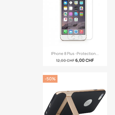
Aperçu rapide

IPhone 8 Plus -protection...
6,00 CHF
12,00 CHF
-50%