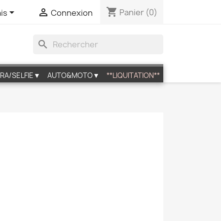
shopping_cart


Panier
(0)
is
Connexion
search
RA/SELFIE▼
AUTO&MOTO▼
**LIQUITATION**