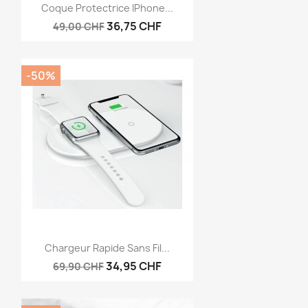
Aperçu rapide

Coque Protectrice IPhone...
36,75 CHF
49,00 CHF
-50%
Aperçu rapide

Chargeur Rapide Sans Fil...
34,95 CHF
69,90 CHF