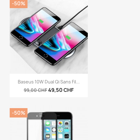
-50%
Aperçu rapide

Baseus 10W Dual Qi Sans Fil...
49,50 CHF
99,00 CHF
-50%