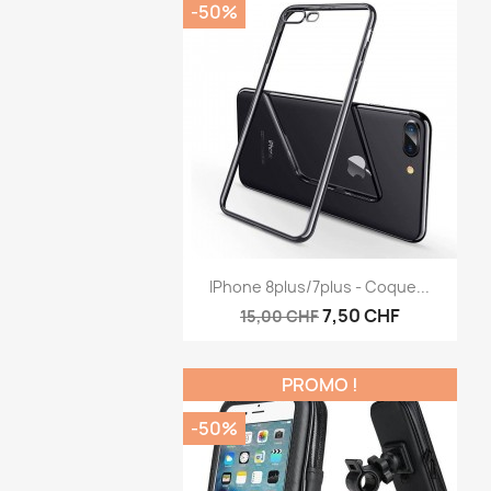
-50%
Aperçu rapide

IPhone 8plus/7plus - Coque...
7,50 CHF
15,00 CHF
PROMO !
-50%