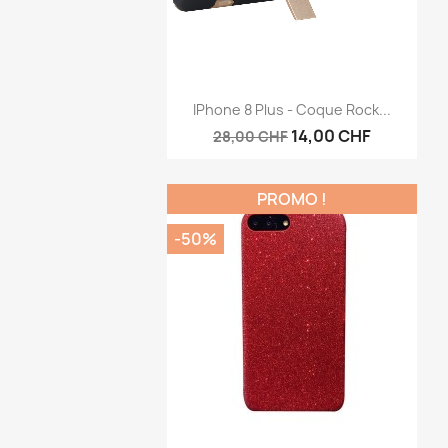
Aperçu rapide

IPhone 8 Plus - Coque Rock...
14,00 CHF
28,00 CHF
PROMO !
-50%