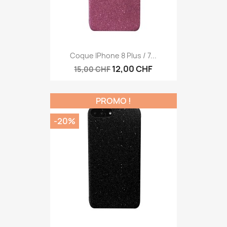
Aperçu rapide

Coque IPhone 8 Plus / 7...
12,00 CHF
15,00 CHF
PROMO !
-20%