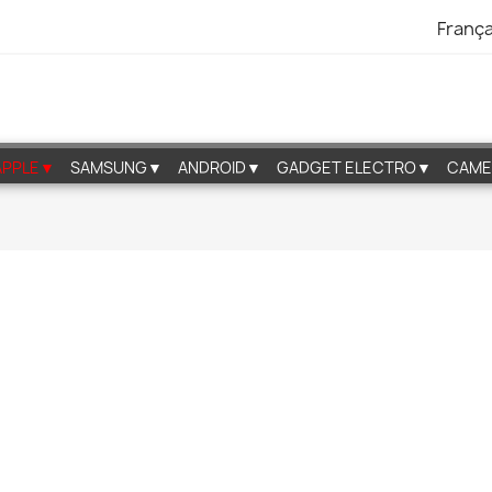
França
APPLE▼
SAMSUNG▼
ANDROID▼
GADGET ELECTRO▼
CAME