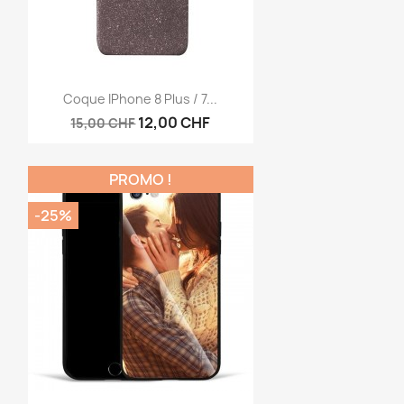
Aperçu rapide

Coque IPhone 8 Plus / 7...
12,00 CHF
15,00 CHF
PROMO !
-25%