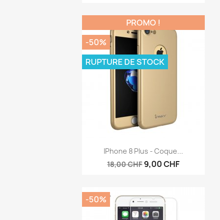
PROMO !
-50%
RUPTURE DE STOCK
Aperçu rapide

IPhone 8 Plus - Coque...
9,00 CHF
18,00 CHF
-50%