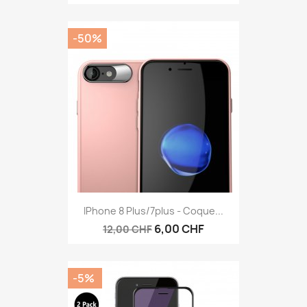
-50%
Aperçu rapide

IPhone 8 Plus/7plus - Coque...
6,00 CHF
12,00 CHF
-5%