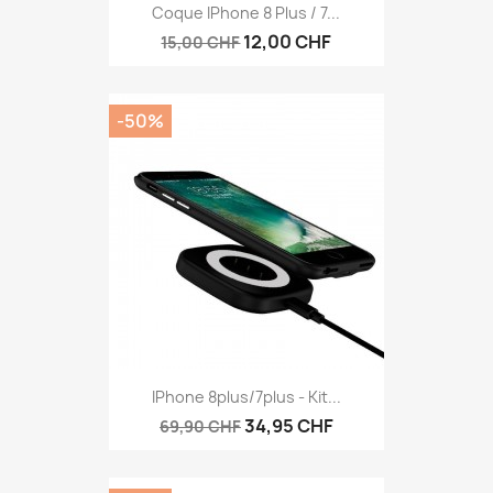
Aperçu rapide

Coque IPhone 8 Plus / 7...
12,00 CHF
15,00 CHF
-50%
Aperçu rapide

IPhone 8plus/7plus - Kit...
34,95 CHF
69,90 CHF