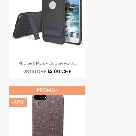
Aperçu rapide

IPhone 8 Plus - Coque Rock...
14,00 CHF
28,00 CHF
PROMO !
-20%