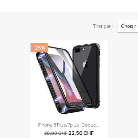
Trier par :
Choisir
-25%
Aperçu rapide

IPhone 8 Plus/7plus -Coque...
22,50 CHF
30,00 CHF