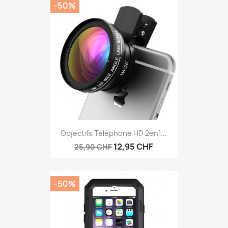
-50%
Aperçu rapide

Objectifs Téléphone HD 2en1...
12,95 CHF
25,90 CHF
-50%