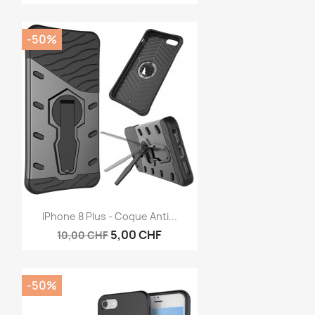
-50%
Aperçu rapide

IPhone 8 Plus - Coque Anti...
5,00 CHF
10,00 CHF
-50%