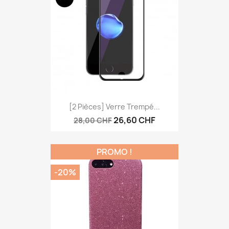
Aperçu rapide

[2 Pièces] Verre Trempé...
26,60 CHF
28,00 CHF
PROMO !
-20%