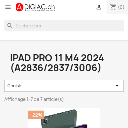
shopping_cart


(0)
search
IPAD PRO 11 M4 2024
(A2836/2837/3006)

Choisir
Affichage 1-7 de 7 article(s)
-22%