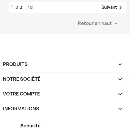
1

Suivant
2
3
…
12
Retour en haut

PRODUITS

NOTRE SOCIÉTÉ

VOTRE COMPTE

INFORMATIONS
keyboard_arrow_down
Securité