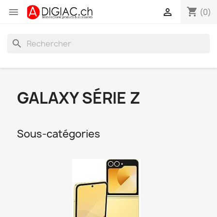
shopping_cart


(0)
search
GALAXY SÉRIE Z
Sous-catégories