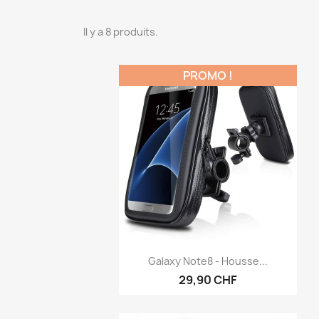
Il y a 8 produits.
PROMO !
Aperçu rapide

Galaxy Note8 - Housse...
29,90 CHF