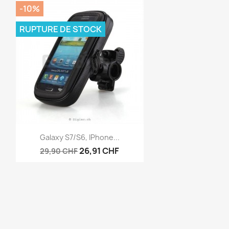
-10%
RUPTURE DE STOCK
Aperçu rapide

Galaxy S7/S6, IPhone...
26,91 CHF
29,90 CHF