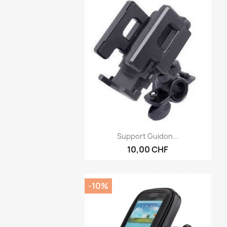
Aperçu rapide

Support Guidon...
10,00 CHF
-10%