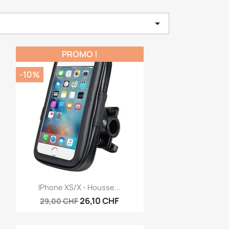

PROMO !
-10%
Aperçu rapide

IPhone XS/X - Housse...
26,10 CHF
29,00 CHF