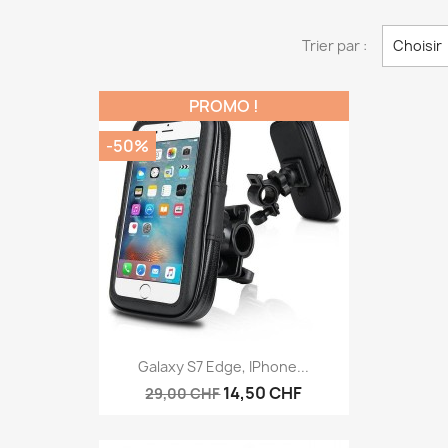
Trier par :
Choisir
PROMO !
-50%
Aperçu rapide

Galaxy S7 Edge, IPhone...
14,50 CHF
29,00 CHF