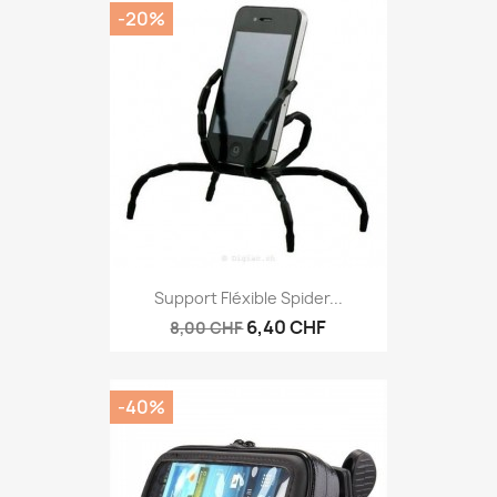
-20%
Aperçu rapide

Support Fléxible Spider...
6,40 CHF
8,00 CHF
-40%