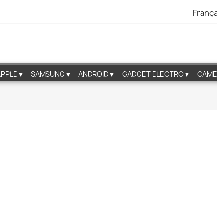
França
APPLE▼
SAMSUNG▼
ANDROID▼
GADGET ELECTRO▼
CAME