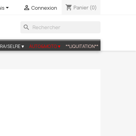
shopping_cart


Panier
(0)
is
Connexion
search
RA/SELFIE▼
AUTO&MOTO▼
**LIQUITATION**