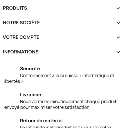
PRODUITS

NOTRE SOCIÉTÉ

VOTRE COMPTE

INFORMATIONS
keyboard_arrow_down
Securité
Conformément à la loi suisse « informatique et
libertés »
Livraison
Nous vérifions minutieusement chaque produit
envoyé pour maximiser votre satisfaction.
Retour de matériel
Le retour de matériel doit se faire avec notre