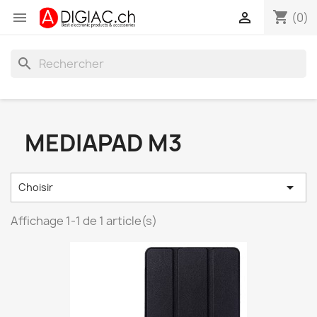
shopping_cart


(0)
search
MEDIAPAD M3

Choisir
Affichage 1-1 de 1 article(s)