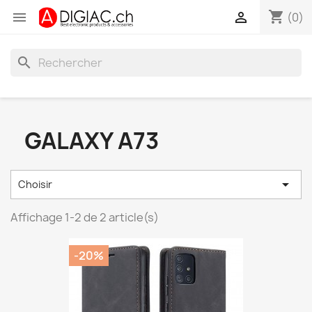
shopping_cart


(0)
search
GALAXY A73

Choisir
Affichage 1-2 de 2 article(s)
-20%