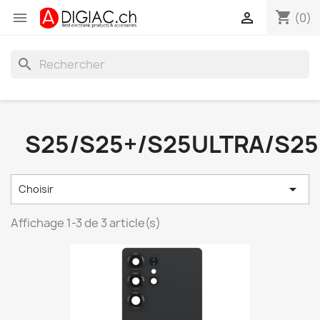
shopping_cart


(0)
search
S25/S25+/S25ULTRA/S25

Choisir
Affichage 1-3 de 3 article(s)