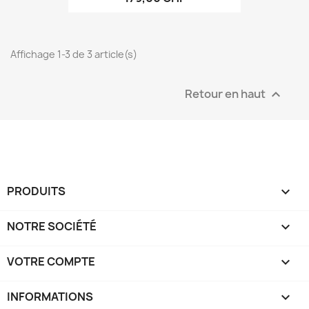
Affichage 1-3 de 3 article(s)
Retour en haut

PRODUITS

NOTRE SOCIÉTÉ

VOTRE COMPTE

INFORMATIONS
keyboard_arrow_down