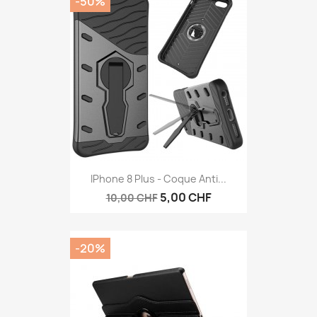
-50%
IPhone 8 Plus - Coque Anti...
5,00 CHF
10,00 CHF
-20%