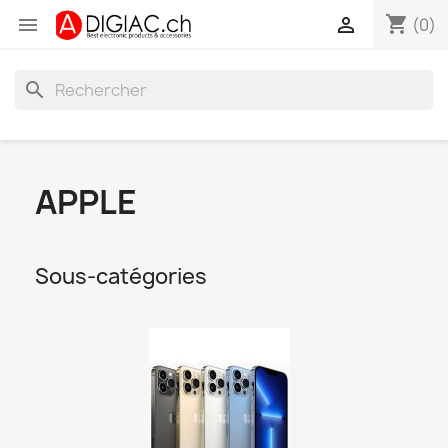
shopping_cart


(0)
search
APPLE
Sous-catégories