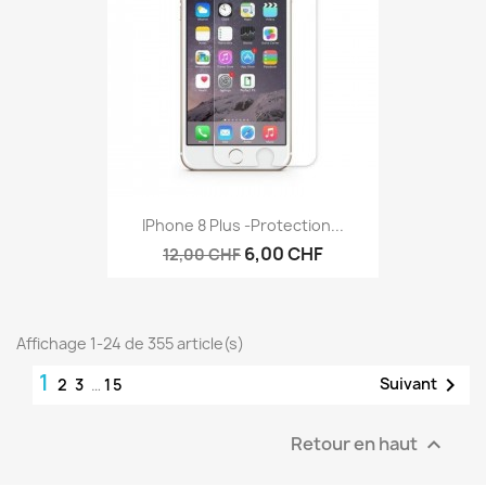
IPhone 8 Plus -protection...
6,00 CHF
12,00 CHF
Affichage 1-24 de 355 article(s)
1

Suivant
2
3
…
15
Retour en haut
