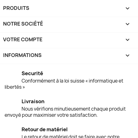
PRODUITS

NOTRE SOCIÉTÉ

VOTRE COMPTE

INFORMATIONS
keyboard_arrow_down
Securité
Conformément à la loi suisse « informatique et
libertés »
Livraison
Nous vérifions minutieusement chaque produit
envoyé pour maximiser votre satisfaction.
Retour de matériel
Le retour de matériel doit se faire avec notre