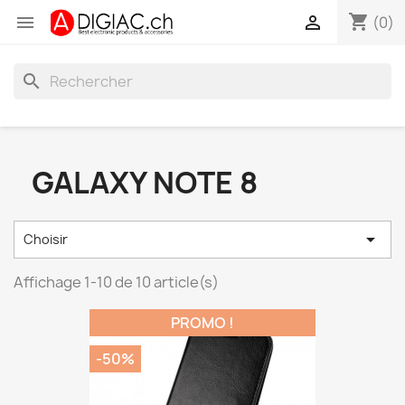
shopping_cart


(0)
search
GALAXY NOTE 8

Choisir
Affichage 1-10 de 10 article(s)
PROMO !
-50%