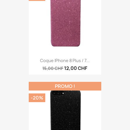
Aperçu rapide

Coque IPhone 8 Plus / 7...
12,00 CHF
15,00 CHF
PROMO !
-20%