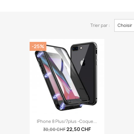
Trier par :
Choisir
-25%
Aperçu rapide

IPhone 8 Plus/7plus -Coque...
22,50 CHF
30,00 CHF