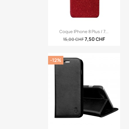
Aperçu rapide

Coque IPhone 8 Plus / 7...
7,50 CHF
15,00 CHF
-12%