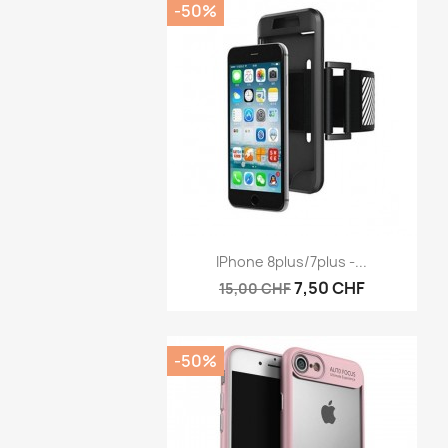
-50%
Aperçu rapide

IPhone 8plus/7plus -...
7,50 CHF
15,00 CHF
-50%