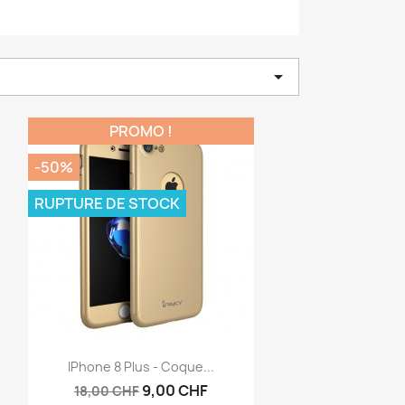

PROMO !
-50%
RUPTURE DE STOCK
Aperçu rapide

IPhone 8 Plus - Coque...
9,00 CHF
18,00 CHF