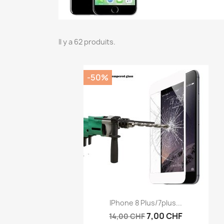
Il y a 62 produits.
-50%
Aperçu rapide

IPhone 8 Plus/7plus...
7,00 CHF
14,00 CHF