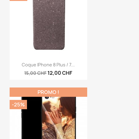
Aperçu rapide

Coque IPhone 8 Plus / 7...
12,00 CHF
15,00 CHF
PROMO !
-25%