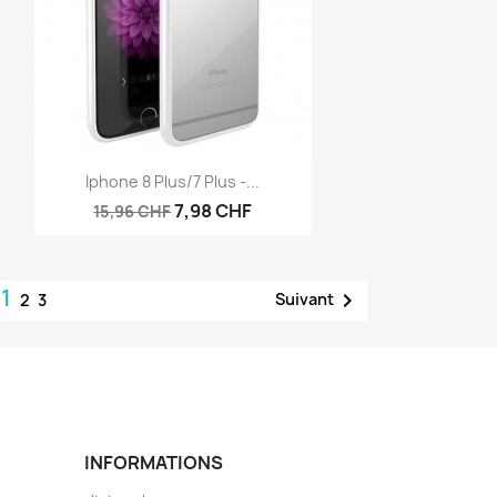
Aperçu rapide

Iphone 8 Plus/7 Plus -...
7,98 CHF
15,96 CHF
1

Suivant
2
3
INFORMATIONS