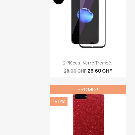
Aperçu rapide

[2 Pièces] Verre Trempé...
26,60 CHF
28,00 CHF
PROMO !
-50%