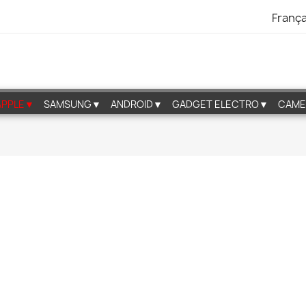
França
APPLE▼
SAMSUNG▼
ANDROID▼
GADGET ELECTRO▼
CAME