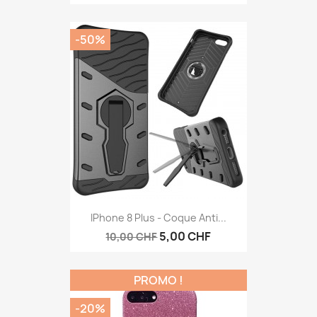
-50%
Aperçu rapide

IPhone 8 Plus - Coque Anti...
5,00 CHF
10,00 CHF
PROMO !
-20%