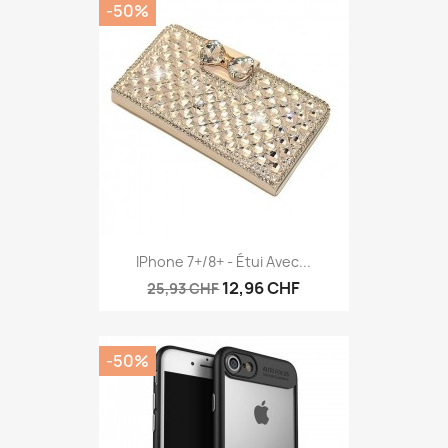
-50%
Aperçu rapide

IPhone 7+/8+ - Étui Avec...
12,96 CHF
25,93 CHF
-50%