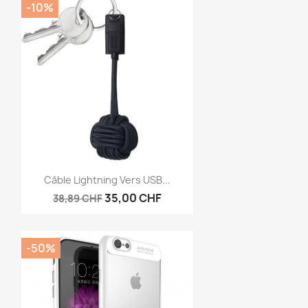
-10%
Aperçu rapide

Câble Lightning Vers USB...
35,00 CHF
38,89 CHF
-50%