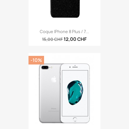
Aperçu rapide

Coque IPhone 8 Plus / 7...
12,00 CHF
15,00 CHF
-10%