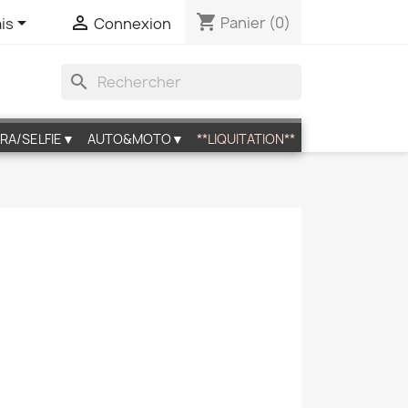
shopping_cart


Panier
(0)
is
Connexion
search
RA/SELFIE▼
AUTO&MOTO▼
**LIQUITATION**