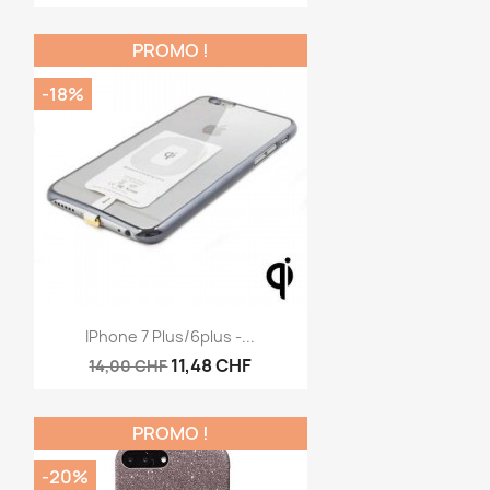
PROMO !
-18%
Aperçu rapide

IPhone 7 Plus/6plus -...
11,48 CHF
14,00 CHF
PROMO !
-20%