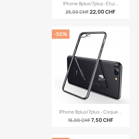
Aperçu rapide

IPhone 8plus/7plus -Etui...
22,00 CHF
25,00 CHF
-50%
Aperçu rapide

IPhone 8plus/7plus - Coque...
7,50 CHF
15,00 CHF