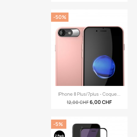
-50%
Aperçu rapide

IPhone 8 Plus/7plus - Coque...
6,00 CHF
12,00 CHF
-5%