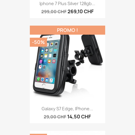
Aperçu rapide

Iphone 7 Plus Silver 128gb...
269,10 CHF
299,00 CHF
PROMO !
-50%
Aperçu rapide

Galaxy S7 Edge, IPhone...
14,50 CHF
29,00 CHF