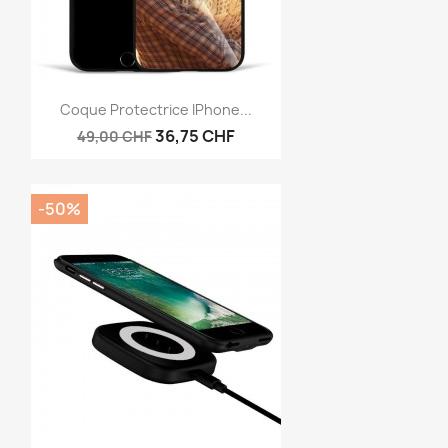
Aperçu rapide

Coque Protectrice IPhone...
36,75 CHF
49,00 CHF
-50%