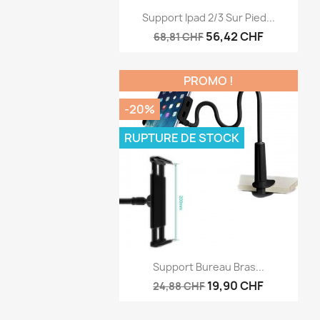
Aperçu rapide

Support Ipad 2/3 Sur Pied...
56,42 CHF
68,81 CHF
PROMO !
-20%
RUPTURE DE STOCK
Aperçu rapide

Support Bureau Bras...
19,90 CHF
24,88 CHF