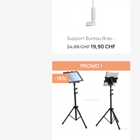
Aperçu rapide

Support Bureau Bras...
19,90 CHF
24,88 CHF
PROMO !
-18%