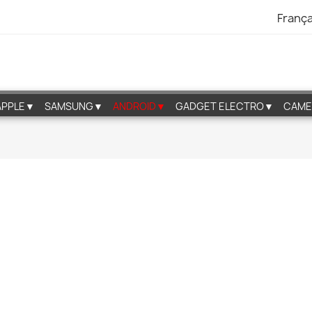
França
APPLE▼
SAMSUNG▼
ANDROID▼
GADGET ELECTRO▼
CAME