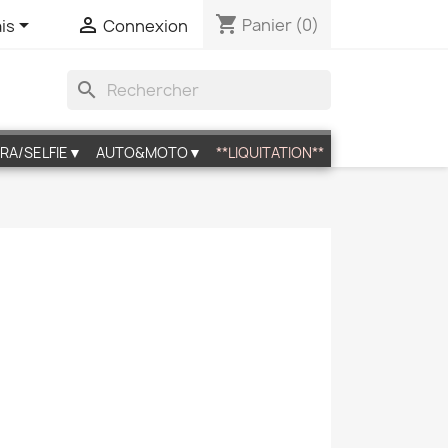
shopping_cart


Panier
(0)
is
Connexion
search
RA/SELFIE▼
AUTO&MOTO▼
**LIQUITATION**