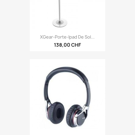
Aperçu rapide

XGear-Porte-Ipad De Sol...
138,00 CHF