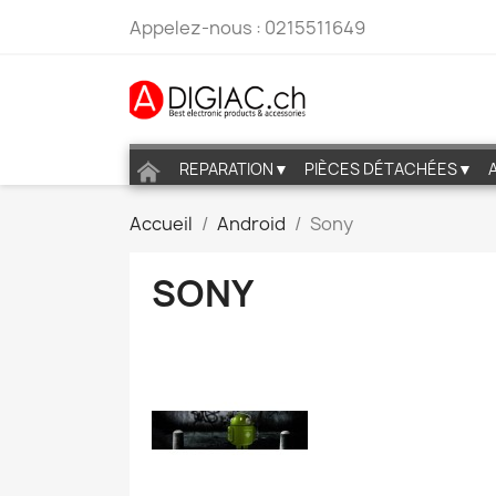
Appelez-nous :
0215511649
REPARATION▼
PIÈCES DÉTACHÉES▼
Accueil
Android
Sony
SONY