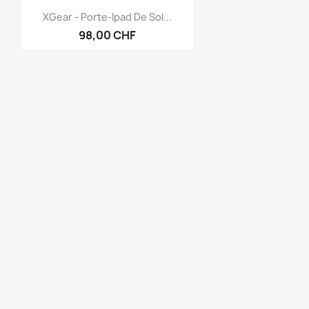
Aperçu rapide

XGear - Porte-Ipad De Sol...
98,00 CHF