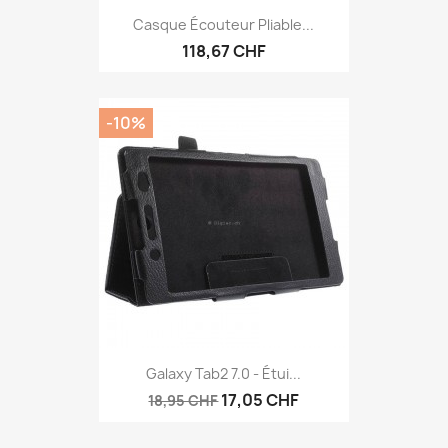
Aperçu rapide

Casque Écouteur Pliable...
118,67 CHF
-10%
Aperçu rapide

Galaxy Tab2 7.0 - Étui...
17,05 CHF
18,95 CHF