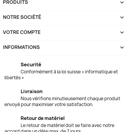
PRODUITS

NOTRE SOCIÉTÉ

VOTRE COMPTE

INFORMATIONS
keyboard_arrow_down
Securité
Conformément à la loi suisse « informatique et
libertés »
Livraison
Nous vérifions minutieusement chaque produit
envoyé pour maximiser votre satisfaction.
Retour de matériel
Le retour de matériel doit se faire avec notre
accord dans un délai max. de 7 jours