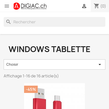
shopping_cart


(0)
search
WINDOWS TABLETTE

Choisir
Affichage 1-16 de 16 article(s)
-45%