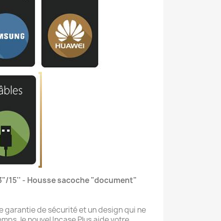
3"/15'' - Housse sacoche "document"
e garantie de sécurité et un design qui ne
mps, le nouvel Incase Plus aide votre