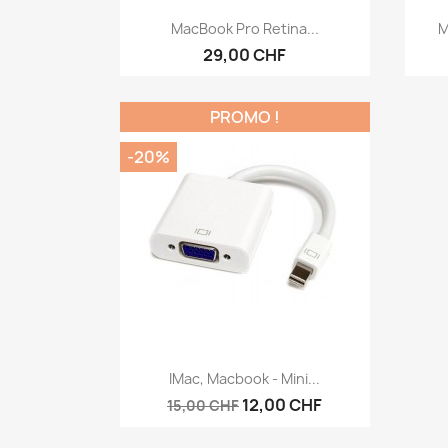
Aperçu rapide

MacBook Pro Retina...
M
29,00 CHF
PROMO !
-20%
Aperçu rapide

IMac, Macbook - Mini...
12,00 CHF
15,00 CHF