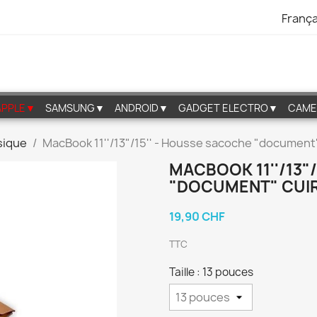
França
APPLE▼
SAMSUNG▼
ANDROID▼
GADGET ELECTRO▼
CAME
ssique
MacBook 11''/13"/15'' - Housse sacoche "document"
MACBOOK 11''/13"
"DOCUMENT" CUI
19,90 CHF
TTC
Taille : 13 pouces