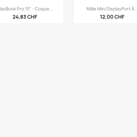
Aperçu rapide
Aperçu rapide


acBook Pro 15" - Coque...
Mâle Mini DisplayPort À..
24,83 CHF
12,00 CHF