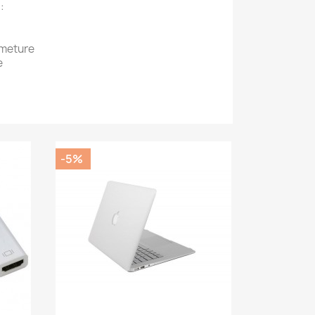
 :
rmeture
e
-5%