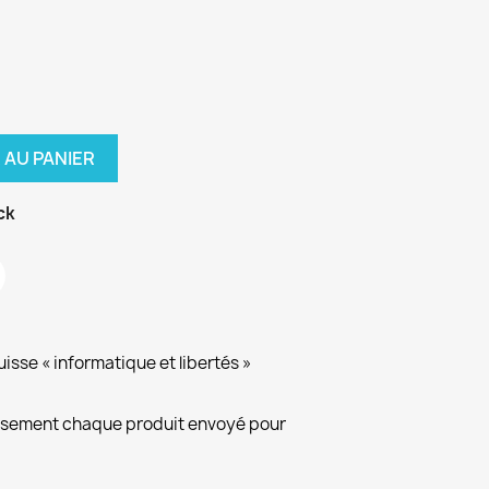
 AU PANIER
ck
isse « informatique et libertés »
eusement chaque produit envoyé pour