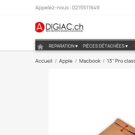
Appelez-nous :
0215511649
REPARATION▼
PIÈCES DÉTACHÉES▼
Accueil
Apple
Macbook
13'' Pro cla