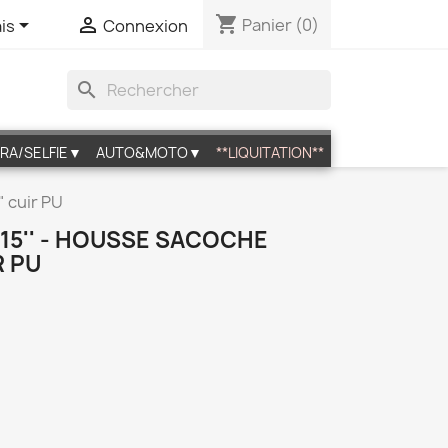
shopping_cart


Panier
(0)
is
Connexion
search
RA/SELFIE▼
AUTO&MOTO▼
**LIQUITATION**
 cuir PU
/15'' - HOUSSE SACOCHE
R PU