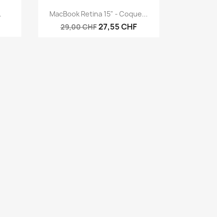
Aperçu rapide

.
MacBook Retina 15" - Coque...
27,55 CHF
29,00 CHF