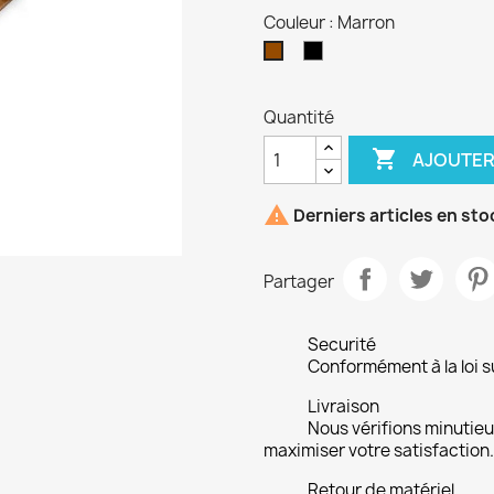
Couleur : Marron
Noir
Marron
Quantité

AJOUTER

Derniers articles en sto
Partager
Securité
Conformément à la loi su
Livraison
Nous vérifions minuti
maximiser votre satisfaction.
Retour de matériel