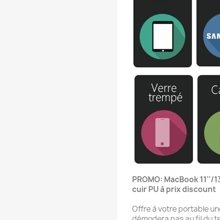
PROMO: MacBook 11''/1
cuir PU à prix discount
Offre à votre portable un
démodera pas au fil du te