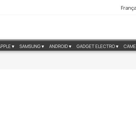
França
APPLE▼
SAMSUNG▼
ANDROID▼
GADGET ELECTRO▼
CAME