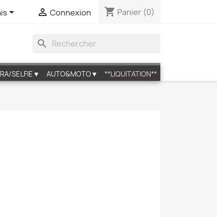
shopping_cart


Panier
(0)
is
Connexion
search
RA/SELFIE▼
AUTO&MOTO▼
**LIQUITATION**