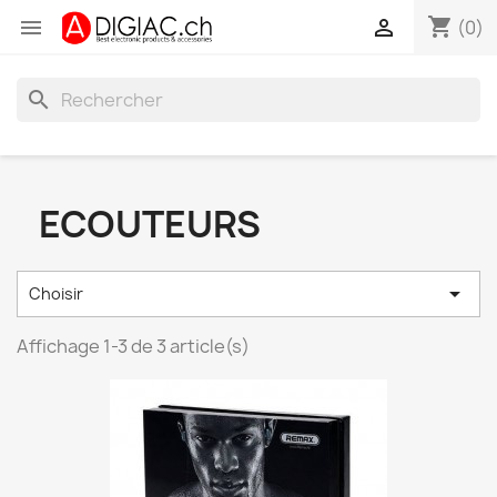
shopping_cart


(0)
search
ECOUTEURS

Choisir
Affichage 1-3 de 3 article(s)