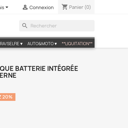
shopping_cart


Panier
(0)
is
Connexion
search
RA/SELFIE▼
AUTO&MOTO▼
**LIQUITATION**
OQUE BATTERIE INTÉGRÉE
ERNE
Z 20%