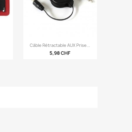
Aperçu rapide

Câble Rétractable AUX Prise...
5,98 CHF