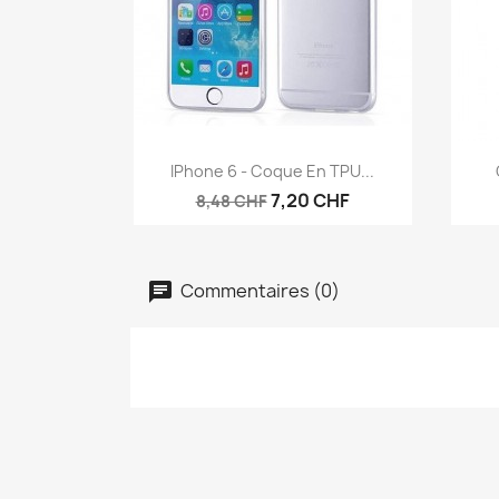
Aperçu rapide

IPhone 6 - Coque En TPU...
7,20 CHF
8,48 CHF
Commentaires (0)