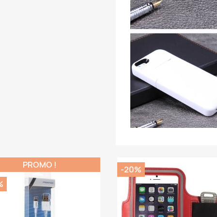
PROMO !
-20%
%