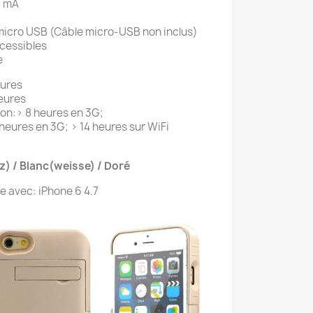
00 mA
micro USB (Câble micro-USB non inclus)
cessibles
e
eures
heures
on:> 8 heures en 3G;
8 heures en 3G; > 14 heures sur WiFi
) / Blanc(weisse) / Doré
e avec: iPhone 6 4.7