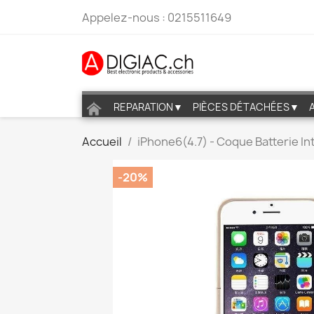
Appelez-nous :
0215511649
REPARATION▼
PIÈCES DÉTACHÉES▼
Accueil
iPhone6(4.7) - Coque Batterie 
-20%