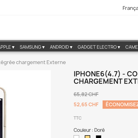
França
APPLE▼
SAMSUNG▼
ANDROID▼
GADGET ELECTRO▼
CAME
Intégrée chargement Externe
IPHONE6(4.7) - C
CHARGEMENT EXT
65,82 CHF
52,65 CHF
ÉCONOMISE
TTC
Couleur : Doré