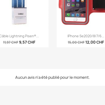
Aperçu rapide
Aperçu rapide


Câble Lightning Pisen®...
IPhone Se2020/8/7/6...
9,57 CHF
12,00 CHF
11,97 CHF
15,00 CHF
Aucun avis n'a été publié pour le moment.