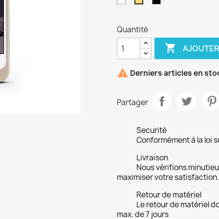
Blanc
Noir
Doré
Quantité

AJOUTER

Derniers articles en sto
Partager
Securité
Conformément à la loi su
Livraison
Nous vérifions minuti
maximiser votre satisfaction.
Retour de matériel
Le retour de matériel do
max. de 7 jours