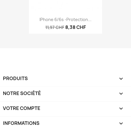
IPhone 6/6s -protection...
8,38 CHF
11,97 CHF
PRODUITS

NOTRE SOCIÉTÉ

VOTRE COMPTE

INFORMATIONS
keyboard_arrow_down