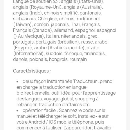
Langue de soutien 33 : anglais (États-Unis),
anglais (Royaume-Uni), anglais (Australie),
anglais (Inde), chinois simplifié, cantonais,
sichuanais, Chinglish, chinois traditionnel
(Taiwan), coréen, japonais, Thai, Français,
Français (Canada), allemand, espagnol, espagnol
() Au Mexique), italien, néerlandais, grec,
portugais, portugais (brésilien), russe, arabe
(Égypte), arabe (Arabie saoudite), arabe
(International), suédois, tchèque, finlandais,
danois, polonais, hongrois, roumain
Caractéristiques :
deux façon instantanée Traducteur : prend
en charge la traduction en langue
bidirectionnelle, outil idéal pour l'apprentissage
des langues, voyage global, shopping à
l'étranger, traduction d'affaires etc.
opération facile : Scannez le code sur le
manuel et télécharger le soft, installez-le sur
votre Android / IOS mobile téléphone, puis
commencer à l'utiliser. L'appareil doit travailler