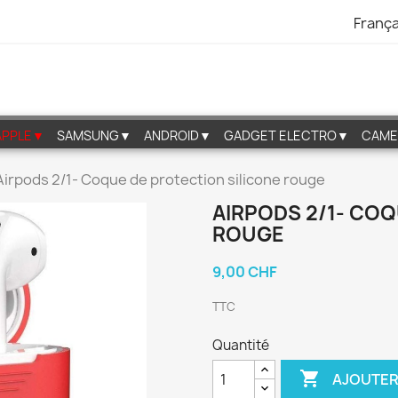
França
APPLE▼
SAMSUNG▼
ANDROID▼
GADGET ELECTRO▼
CAME
Airpods 2/1- Coque de protection silicone rouge
AIRPODS 2/1- COQ
ROUGE
9,00 CHF
TTC
Quantité

AJOUTER