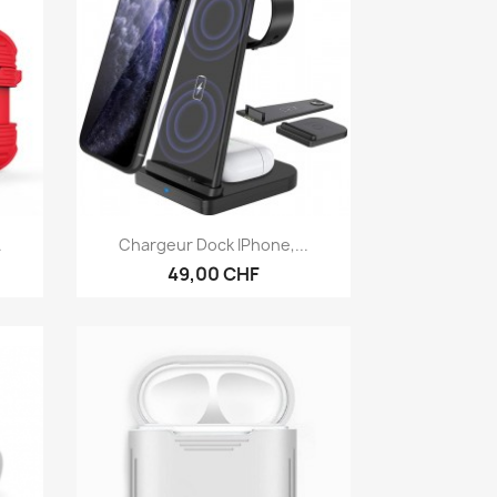
Aperçu rapide

.
Chargeur Dock IPhone,...
49,00 CHF