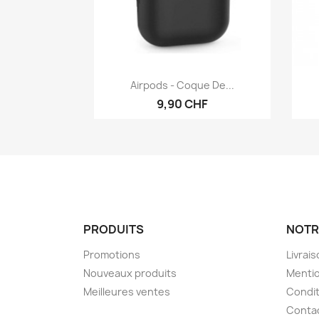
Aperçu rapide

Airpods - Coque De...
9,90 CHF
PRODUITS
NOTR
Promotions
Livrai
Nouveaux produits
Mentio
Meilleures ventes
Condit
Conta