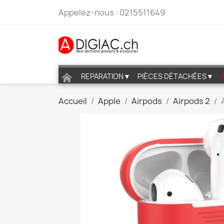
Appelez-nous :
0215511649
REPARATION▼
PIÈCES DÉTACHÉES▼
Accueil
Apple
Airpods
Airpods 2