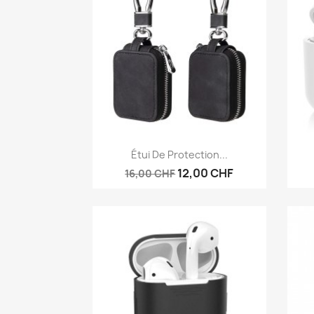
Aperçu rapide

Étui De Protection...
12,00 CHF
16,00 CHF