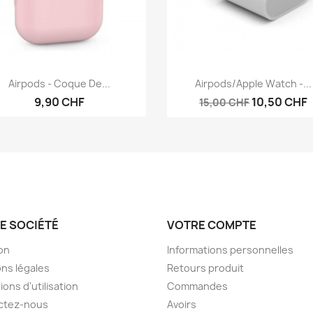
Aperçu rapide
Aperçu rapide


Airpods - Coque De...
Airpods/Apple Watch -...
9,90 CHF
10,50 CHF
15,00 CHF
E SOCIÉTÉ
VOTRE COMPTE
son
Informations personnelles
ns légales
Retours produit
ions d'utilisation
Commandes
ctez-nous
Avoirs