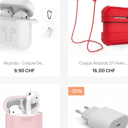
Aperçu rapide
Aperçu rapide


Airpods - Coque De...
Coque Airpods 2/1 Avec..
9,90 CHF
16,00 CHF
-30%