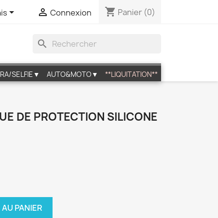
shopping_cart


Panier
(0)
is
Connexion
search
RA/SELFIE▼
AUTO&MOTO▼
**LIQUITATION**
UE DE PROTECTION SILICONE
 AU PANIER