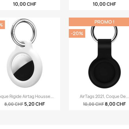
10,00 CHF
10,00 CHF
PROMO !
%
-20%
Aperçu rapide
Aperçu rapide


que Rigide Airtag Housse...
AirTags 2021, Coque De..
5,20 CHF
8,00 CHF
8,00 CHF
10,00 CHF