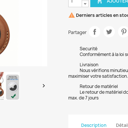

AJOUTER

Derniers articles en sto
Partager
Securité
Conformément à la loi su
Livraison
Nous vérifions minuti
maximiser votre satisfaction.

Retour de matériel
Le retour de matériel do
max. de 7 jours
Description
Détai