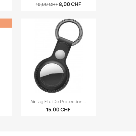
8,00 CHF
10,00 CHF
Aperçu rapide

.
AirTag Etui De Protection...
15,00 CHF