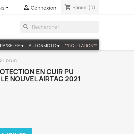
shopping_cart


Panier
(0)
is
Connexion
search
RA/SELFIE▼
AUTO&MOTO▼
**LIQUITATION**
021 brun
ROTECTION EN CUIR PU
LE NOUVEL AIRTAG 2021