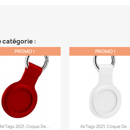
 catégorie :
PROMO !
PROMO !
Aperçu rapide
Aperçu rapide


AirTags 2021, Coque De...
AirTags 2021, Coque De..