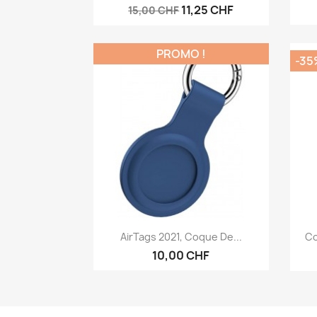
11,25 CHF
15,00 CHF
PROMO !
-35
Aperçu rapide

AirTags 2021, Coque De...
Co
10,00 CHF