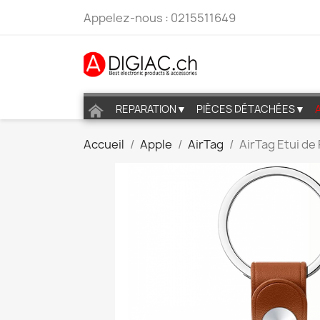
Appelez-nous :
0215511649
REPARATION▼
PIÈCES DÉTACHÉES▼
Accueil
Apple
AirTag
AirTag Etui de