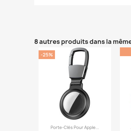
8 autres produits dans la même
-25%
Aperçu rapide

Porte-Clés Pour Apple...