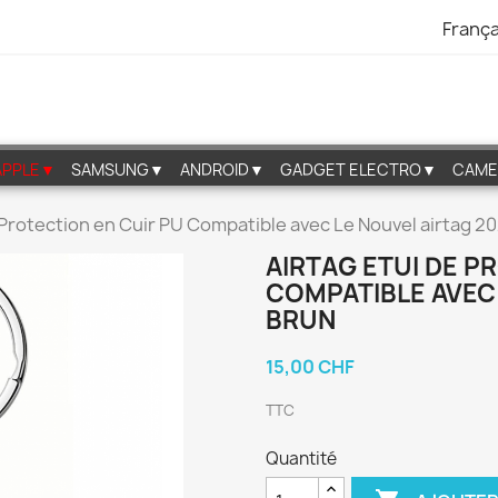
França
APPLE▼
SAMSUNG▼
ANDROID▼
GADGET ELECTRO▼
CAME
 Protection en Cuir PU Compatible avec Le Nouvel airtag 2
AIRTAG ETUI DE P
COMPATIBLE AVEC 
BRUN
15,00 CHF
TTC
Quantité