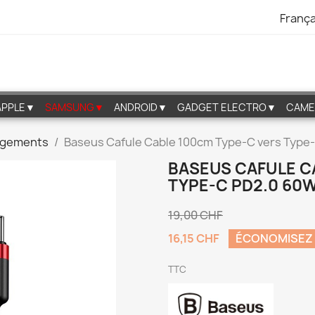
França
APPLE▼
SAMSUNG▼
ANDROID▼
GADGET ELECTRO▼
CAME
rgements
Baseus Cafule Cable 100cm Type-C vers Type
BASEUS CAFULE C
TYPE-C PD2.0 60W
19,00 CHF
16,15 CHF
ÉCONOMISEZ
TTC