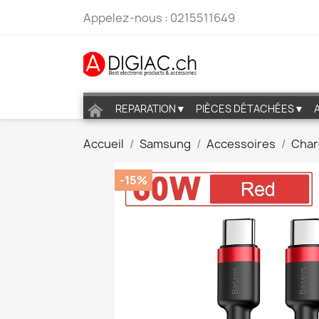
Appelez-nous :
0215511649
REPARATION▼
PIÈCES DÉTACHÉES▼
Accueil
Samsung
Accessoires
Cha
-15%