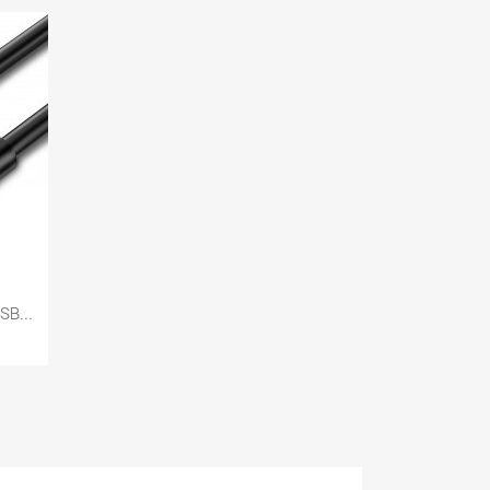
SB...