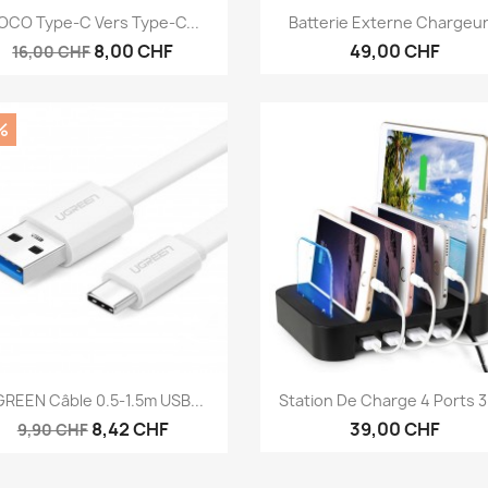
Aperçu rapide
Aperçu rapide


OCO Type-C Vers Type-C...
Batterie Externe Chargeur.
8,00 CHF
49,00 CHF
16,00 CHF
%
Aperçu rapide
Aperçu rapide


REEN Câble 0.5-1.5m USB...
Station De Charge 4 Ports 
8,42 CHF
39,00 CHF
9,90 CHF