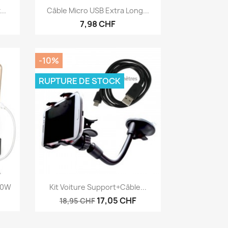
Aperçu rapide

..
Câble Micro USB Extra Long...
7,98 CHF
-10%
RUPTURE DE STOCK
Aperçu rapide

30W
Kit Voiture Support+câble...
17,05 CHF
18,95 CHF