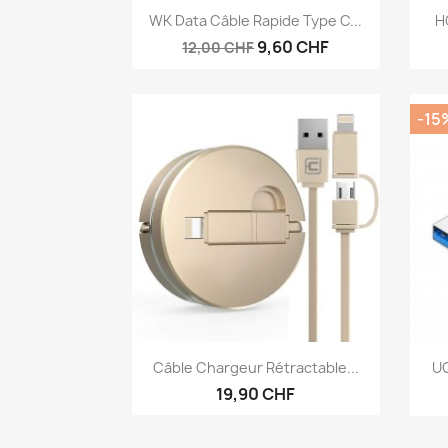
Aperçu rapide

WK Data Câble Rapide Type C...
H
9,60 CHF
12,00 CHF
-15
Aperçu rapide

Câble Chargeur Rétractable...
UG
19,90 CHF