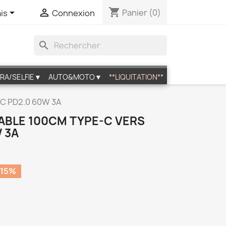
shopping_cart


Panier
(0)
is
Connexion
search
RA/SELFIE▼
AUTO&MOTO▼
**LIQUITATION**
-C PD2.0 60W 3A
ABLE 100CM TYPE-C VERS
 3A
 15%