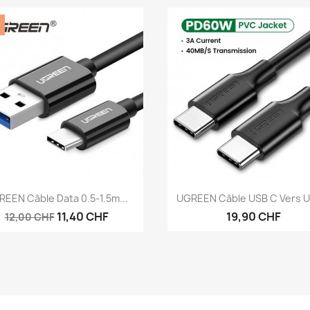
Aperçu rapide
Aperçu rapide


EEN Câble Data 0.5-1.5m...
UGREEN Câble USB C Vers U
11,40 CHF
19,90 CHF
12,00 CHF