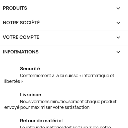
PRODUITS

NOTRE SOCIÉTÉ

VOTRE COMPTE

INFORMATIONS
keyboard_arrow_down
Securité
Conformément à la loi suisse « informatique et
libertés »
Livraison
Nous vérifions minutieusement chaque produit
envoyé pour maximiser votre satisfaction.
Retour de matériel
Le retour de matériel doit se faire avec notre