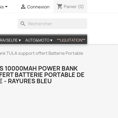
shopping_cart


Panier
(0)
is
Connexion
search
RA/SELFIE▼
AUTO&MOTO▼
**LIQUITATION**
k TULA support offert Batterie Portable
RS 10000MAH POWER BANK
FERT BATTERIE PORTABLE DE
 - RAYURES BLEU