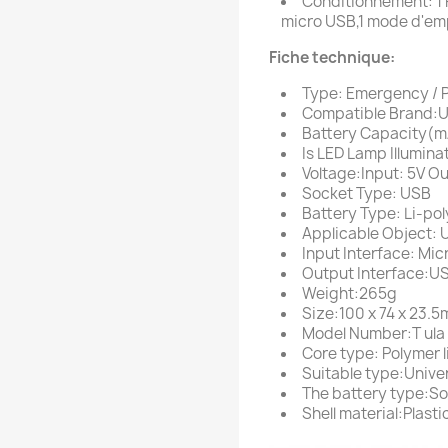
Conditionnement: 1 
micro USB,1 mode d'emp
Fiche technique:
Type: Emergency / 
Compatible Brand:U
Battery Capacity(m
Is LED Lamp Illumina
Voltage:Input: 5V Ou
Socket Type: USB
Battery Type: Li-po
Applicable Object: 
Input Interface: Mi
Output Interface:U
Weight:265g
Size:100 x 74 x 23.
Model Number:T ula
Core type: Polymer l
Suitable type:Unive
The battery type:S
Shell material:Plasti