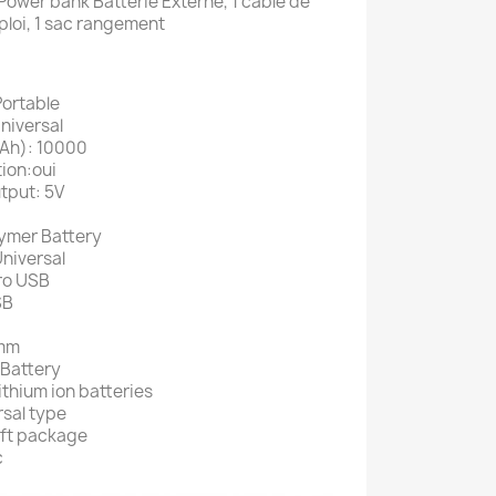
Power bank Batterie Externe, 1 cable de
loi, 1 sac rangement
Portable
niversal
Ah): 10000
tion:oui
tput: 5V
lymer Battery
Universal
cro USB
SB
5mm
 Battery
ithium ion batteries
rsal type
oft package
c