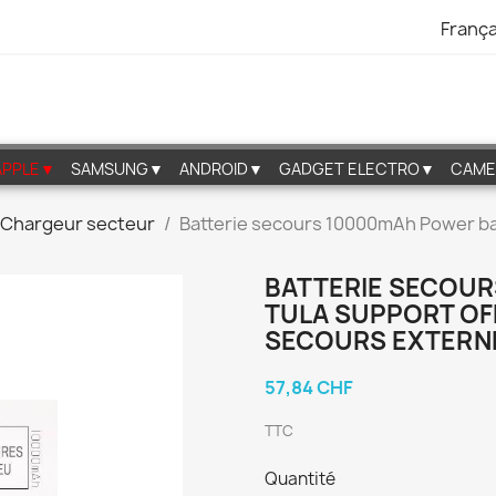
França
APPLE▼
SAMSUNG▼
ANDROID▼
GADGET ELECTRO▼
CAME
Chargeur secteur
Batterie secours 10000mAh Power ban
BATTERIE SECOU
TULA SUPPORT OF
SECOURS EXTERNE
57,84 CHF
TTC
Quantité