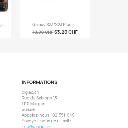
Aperçu rapide

...
Galaxy S23/S23 Plus -...
63,20 CHF
79,00 CHF
INFORMATIONS
digiac.ch
Rue du Sablons 13
1110 Morges
Suisse
Appelez-nous :
0215511649
Envoyez-nous un e-mail :
info@digiac.ch