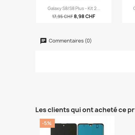
Aperçu rapide

Galaxy S8/S8 Plus - Kit 2...
8,98 CHF
17,95 CHF
Commentaires (0)
Les clients qui ont acheté ce p
-5%