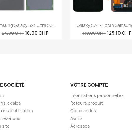
Aperçu rapide
Aperçu rapide


msung Galaxy S23 Ultra 5G...
Galaxy S24 - Ecran Samsung
18,00 CHF
125,10 CHF
24,00 CHF
139,00 CHF
E SOCIÉTÉ
VOTRE COMPTE
son
Informations personnelles
ns légales
Retours produit
ions d'utilisation
Commandes
ctez-nous
Avoirs
u site
Adresses