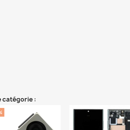
 catégorie :
%