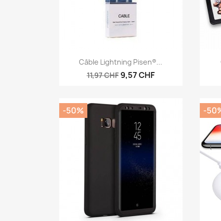
Aperçu rapide

Câble Lightning Pisen®...
9,57 CHF
11,97 CHF
-50%
-50