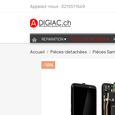
Appelez-nous :
0215511649
REPARATION▼
PIÈCES DÉTACHÉES▼
Accueil
Pièces-detachées
Pièces Sa
-10%