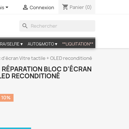
shopping_cart


Panier
(0)
is
Connexion
search
RA/SELFIE▼
AUTO&MOTO▼
**LIQUITATION**
c d'écran Vitre tactile + OLED reconditioné
DE RÉPARATION BLOC D'ÉCRAN
OLED RECONDITIONÉ
 10%