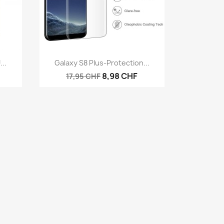
Aperçu rapide

..
Galaxy S8 Plus-Protection...
8,98 CHF
17,95 CHF