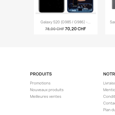
Aperçu rapide

Galaxy S20 (G985 / G986) -...
Sa
70,20 CHF
78,00 CHF
PRODUITS
NOTR
Promotions
Livrai
Nouveaux produits
Mentio
Meilleures ventes
Condit
Conta
Plan d