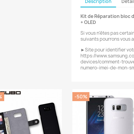
Description
Détai
Kit de Réparation bloc 
+ OLED
Si vous n'êtes pas certa
suivants pourrons vous a
►Site pour identifier v
https://www.samsung.co
devices/comment-trouve
numero-imei-de-mon-s
%
-50%