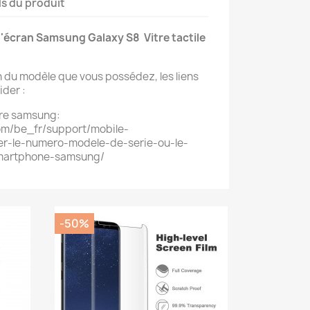
ls du produit
d'écran Samsung Galaxy S8 Vitre tactile
in du modèle que vous possédez, les liens
ider :
otre samsung:
m/be_fr/support/mobile-
r-le-numero-modele-de-serie-ou-le-
martphone-samsung/
-50%