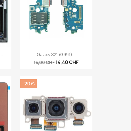
Aperçu rapide

..
Galaxy S21 (G991)...
14,40 CHF
16,00 CHF
-20%