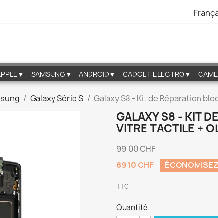
França
APPLE▼
SAMSUNG▼
ANDROID▼
GADGET ELECTRO▼
CAME
msung
Galaxy Série S
Galaxy S8 - Kit de Réparation blo
GALAXY S8 - KIT 
VITRE TACTILE + 
99,00 CHF
89,10 CHF
ÉCONOMISEZ
TTC
Quantité