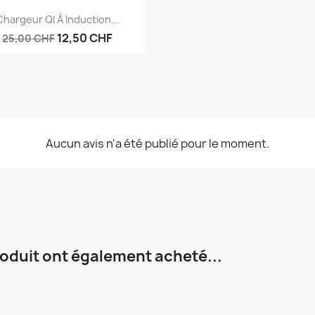
Aperçu rapide

Chargeur QI À Induction...
12,50 CHF
25,00 CHF
Aucun avis n'a été publié pour le moment.
roduit ont également acheté...