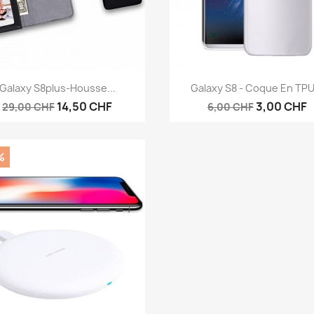
Aperçu rapide
Aperçu rapide


Galaxy S8plus-Housse...
Galaxy S8 - Coque En TPU.
14,50 CHF
3,00 CHF
29,00 CHF
6,00 CHF
%