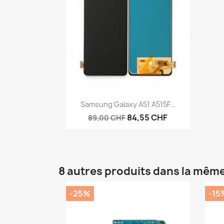
Aperçu rapide

Samsung Galaxy A51 A515F...
84,55 CHF
89,00 CHF
8 autres produits dans la même
-25%
-15