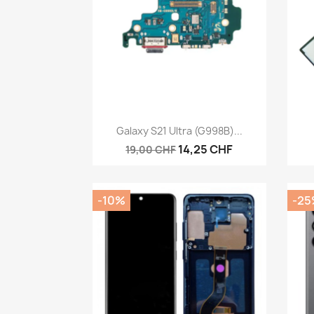
Aperçu rapide

Galaxy S21 Ultra (G998B)...
14,25 CHF
19,00 CHF
-10%
-25