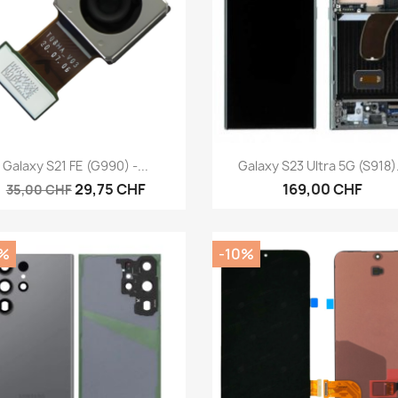
Aperçu rapide
Aperçu rapide


Galaxy S21 FE (G990) -...
Galaxy S23 Ultra 5G (S918).
29,75 CHF
169,00 CHF
35,00 CHF
%
-10%