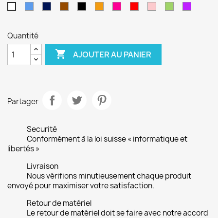
Bleu
Bleu
Marron
Noir
Orange
Pink
Rouge
Rose
Vert
Violet
Blanc
foncé
(Fuschia)
Quantité

AJOUTER AU PANIER
Partager
Securité
Conformément à la loi suisse « informatique et
libertés »
Livraison
Nous vérifions minutieusement chaque produit
envoyé pour maximiser votre satisfaction.
Retour de matériel
Le retour de matériel doit se faire avec notre accord