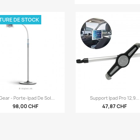
TURE DE STOCK
Aperçu rapide
Aperçu rapide


Gear - Porte-Ipad De Sol...
Support Ipad Pro 12,9...
98,00 CHF
47,87 CHF