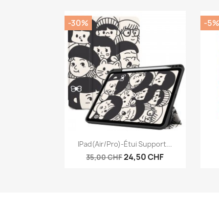
-30%
-5
Aperçu rapide

IPad(Air/Pro)-Étui Support...
24,50 CHF
35,00 CHF