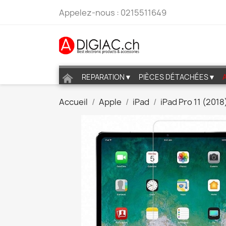
Appelez-nous :
0215511649
REPARATION▼
PIÈCES DÉTACHÉES▼
Accueil
Apple
iPad
iPad Pro 11 (2018