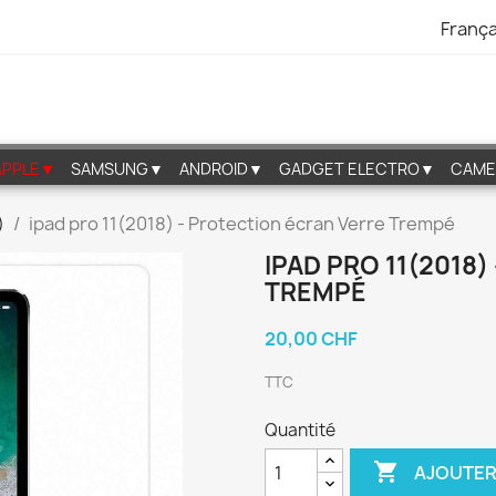
França
APPLE▼
SAMSUNG▼
ANDROID▼
GADGET ELECTRO▼
CAME
)
ipad pro 11(2018) - Protection écran Verre Trempé
IPAD PRO 11(2018
TREMPÉ
20,00 CHF
TTC
Quantité

AJOUTER