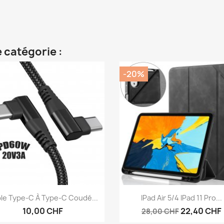
 catégorie :
-20%
Aperçu rapide
Aperçu rapide


le Type-C À Type-C Coudé...
IPad Air 5/4 IPad 11 Pro...
10,00 CHF
22,40 CHF
28,00 CHF