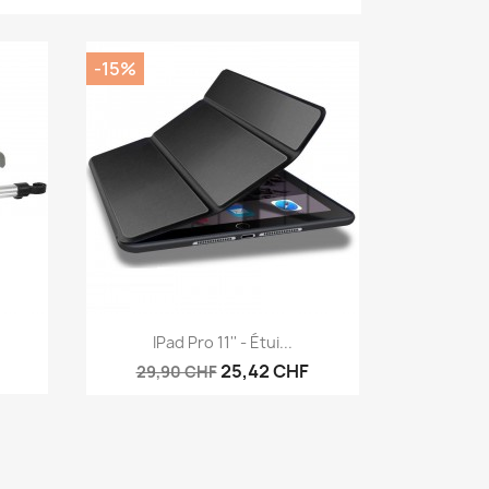
-15%
Aperçu rapide

IPad Pro 11'' - Étui...
25,42 CHF
29,90 CHF