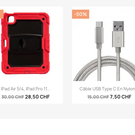
%
-50%
Aperçu rapide
Aperçu rapide


IPad Air 5/4, IPad Pro 11...
Câble USB Type C En Nylon.
28,50 CHF
7,50 CHF
30,00 CHF
15,00 CHF