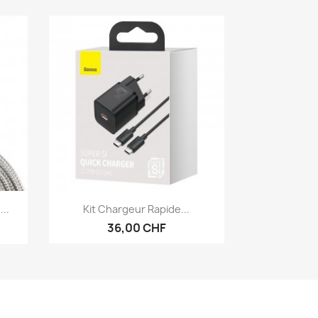
Aperçu rapide

..
Kit Chargeur Rapide...
36,00 CHF