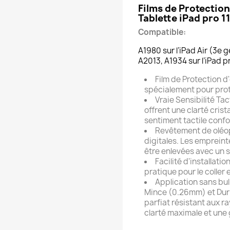
Films de Protectio
Tablette iPad pro 
Compatible:
A1980 sur l’iPad Air (3e 
A2013, A1934 sur l’iPad pr
Film de Protection 
spécialement pour proté
Vraie Sensibilité Tac
offrent une clarté crist
sentiment tactile confo
Revêtement de oléop
digitales. Les empreint
être enlevées avec un s
Facilité d'installat
pratique pour le coller 
Application sans bull
Mince (0.26mm) et Dur 
parfiat résistant aux 
clarté maximale et une 