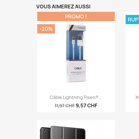
VOUS AIMEREZ AUSSI
PROMO !
RUP
-20%
Aperçu rapide

Câble Lightning Pisen®...
X
9,57 CHF
11,97 CHF