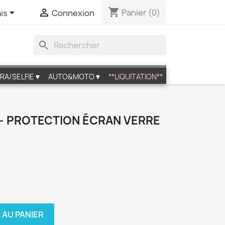
shopping_cart


Panier
(0)
is
Connexion
search
RA/SELFIE▼
AUTO&MOTO▼
**LIQUITATION**
) - PROTECTION ÉCRAN VERRE
 AU PANIER