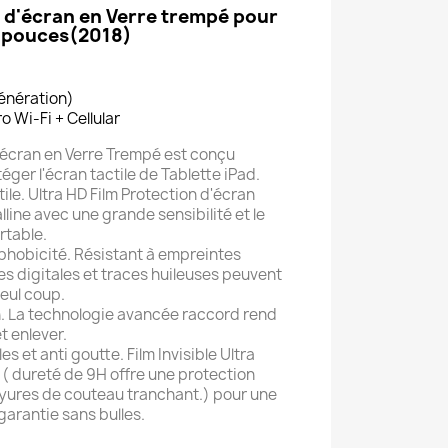
n d'écran en Verre trempé pour
11pouces(2018)
génération)
o Wi-Fi + Cellular
d'écran en Verre Trempé est conçu
ger l'écran tactile de Tablette iPad.
tile. Ultra HD Film Protection d'écran
alline avec une grande sensibilité et le
rtable.
hobicité. Résistant à empreintes
es digitales et traces huileuses peuvent
eul coup.
ion. La technologie avancée raccord rend
et enlever.
es et anti goutte. Film Invisible Ultra
( dureté de 9H offre une protection
rayures de couteau tranchant.) pour une
garantie sans bulles.