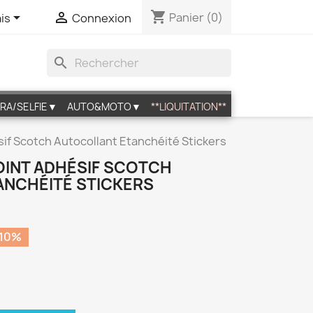
shopping_cart


Panier
(0)
is
Connexion
search
RA/SELFIE▼
AUTO&MOTO▼
**LIQUITATION**
ésif Scotch Autocollant Etanchéité Stickers
 JOINT ADHÉSIF SCOTCH
NCHÉITÉ STICKERS
10%