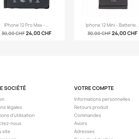
Aperçu rapide
Aperçu rapide


IPhone 12 Pro Max -...
Iphone 12 Mini - Batterie..
24,00 CHF
24,00 CHF
30,00 CHF
30,00 CHF
E SOCIÉTÉ
VOTRE COMPTE
son
Informations personnelles
ns légales
Retours produit
ions d'utilisation
Commandes
ctez-nous
Avoirs
u site
Adresses