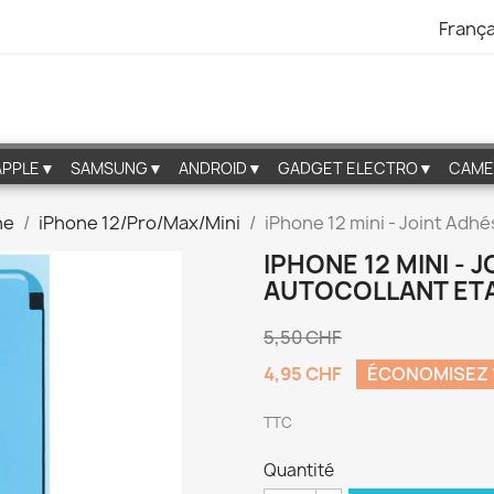
França
APPLE▼
SAMSUNG▼
ANDROID▼
GADGET ELECTRO▼
CAME
ne
iPhone 12/Pro/Max/Mini
iPhone 12 mini - Joint Adh
IPHONE 12 MINI -
AUTOCOLLANT ETA
5,50 CHF
4,95 CHF
ÉCONOMISEZ 
TTC
Quantité