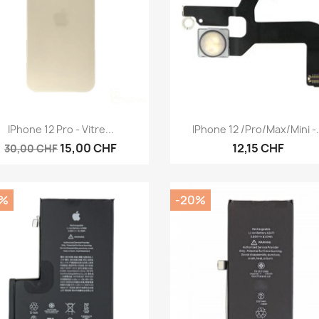
Aperçu rapide
Aperçu rapide


IPhone 12 Pro - Vitre...
IPhone 12 /Pro/Max/Mini -.
15,00 CHF
12,15 CHF
30,00 CHF
0%
-20%