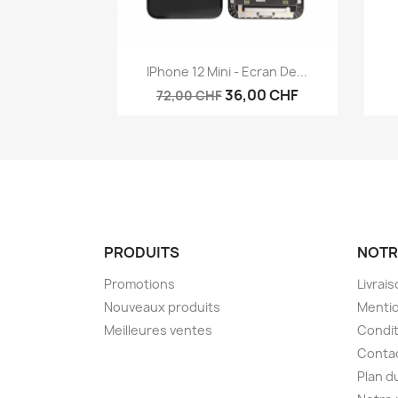
Aperçu rapide

IPhone 12 Mini - Ecran De...
36,00 CHF
72,00 CHF
PRODUITS
NOTR
Promotions
Livrai
Nouveaux produits
Mentio
Meilleures ventes
Condit
Conta
Plan d