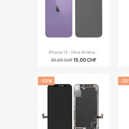
Aperçu rapide

IPhone 12 - Vitre Arrière...
15,00 CHF
30,00 CHF
-50%
-2