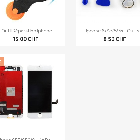
Aperçu rapide
Aperçu rapide


t Outil Réparation Iphone...
Iphone 6/se/5/5s - Outils.
15,00 CHF
8,50 CHF
%
Aperçu rapide
