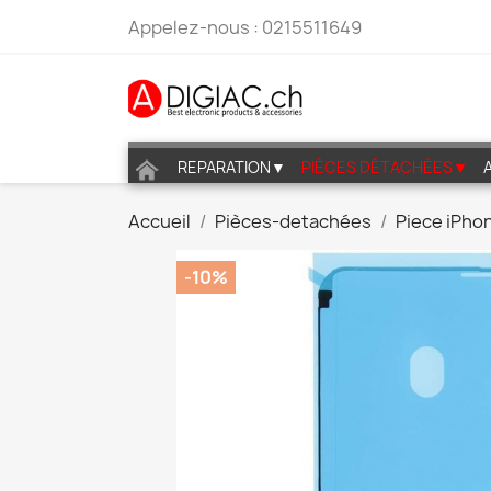
Appelez-nous :
0215511649
REPARATION▼
PIÈCES DÉTACHÉES▼
Accueil
Pièces-detachées
Piece iPho
-10%