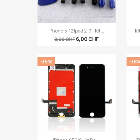
Aperçu rapide

IPhone 5-12 Ipad 2-9 - Kit...
Ki
6,00 CHF
8,00 CHF
-35%
-38
Aperçu rapide
